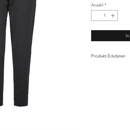
Anzahl
*
In
Produkt-Eckdaten
Material: 88
% Polyest